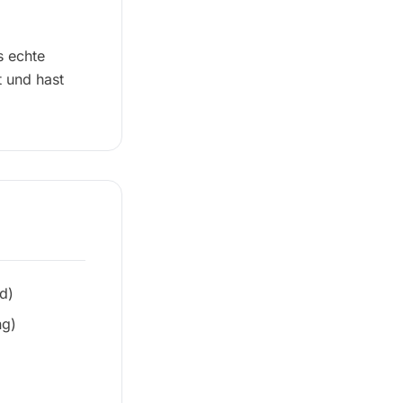
s echte
t und hast
d)
ng)