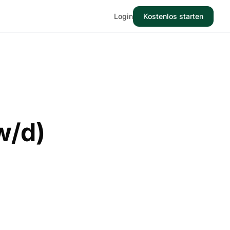
s
Login
Kostenlos starten
w/d)