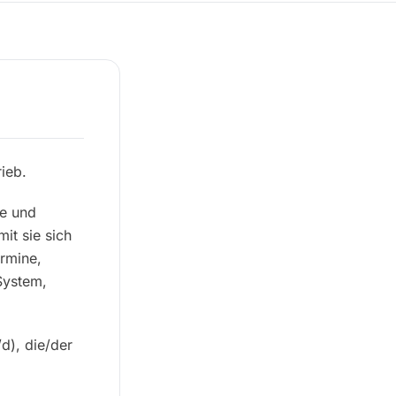
ieb.
ie und
it sie sich
ermine,
System,
d), die/der