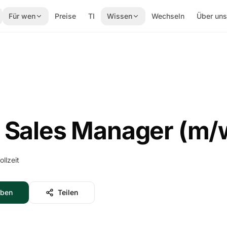
Für wen
Preise
TI
Wissen
Wechseln
Über un
e Sales Manager (m/
ollzeit
rben
Teilen